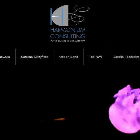
nowska
Karolina Skrzyńska
Odeon Band
The NWT
Łączka - Żołnierz