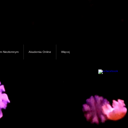
om Niezłomnym
Akademia Online
Więcej