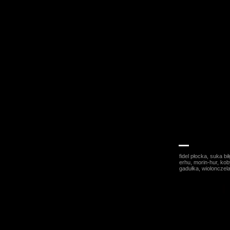
Maria Pomian
fidel płocka, suka bi
erhu, morin-hur, kob
gadułka, wiolonczela