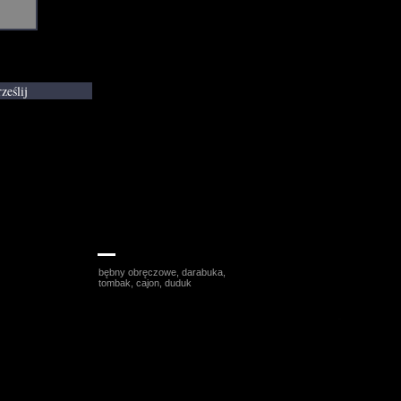
ześlij
Wojciech Lubertowicz
bębny obręczowe, darabuka,
tombak, cajon, duduk