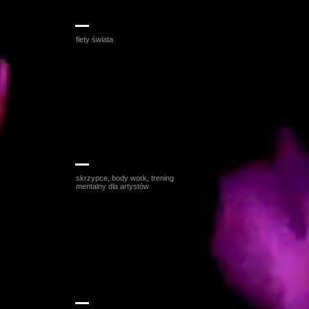
Katarzyna Gacek - Duda
flety świata
Joanna Kaniewska
skrzypce, body work, trening
mentalny dla artystów
Przemysław Skałuba