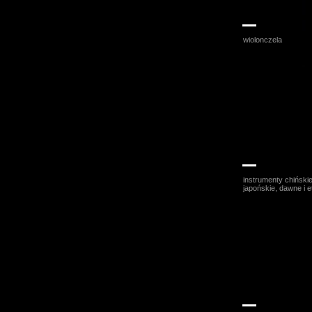
Katarzyna Ka
wiolonczela
Anna Krysztofi
instrumenty chińskie
japońskie, dawne i e
Joanna Fresze