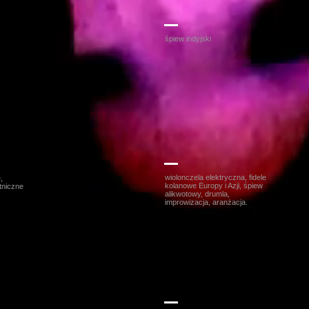
mer
Michał Rudaś
śpiew indyjski
ak
Bart Pałyga
wiolonczela elektryczna, fidele
,
kolanowe Europy i Azji, śpiew
tniczne
alikwotowy, drumla,
improwizacja, aranżacja.
l
Richard Berkeley