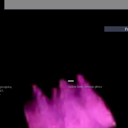
Pr
owska
Karolina Skrzyńska
śpiew biały, emisja głosu
łgorajska,
yz,
.