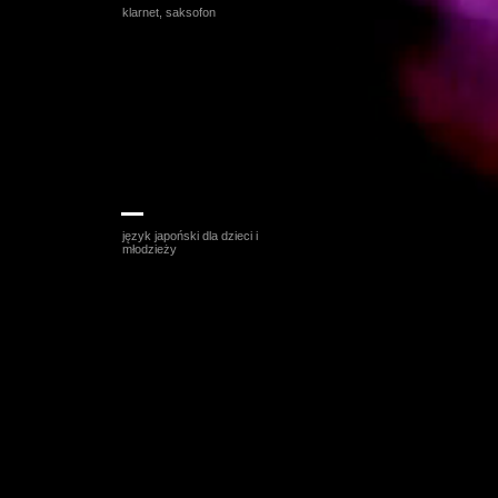
klarnet, saksofon
Franek Pomianowski
język japoński dla dzieci i
młodzieży