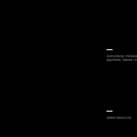
Anna Krysztofi
instrumenty chińskie
japońskie, dawne i e
Joanna Fresze
śpiew klasyczny