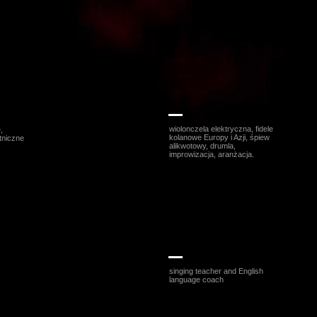
ak
Bart Pałyga
wiolonczela elektryczna, fidele
,
kolanowe Europy i Azji, śpiew
tniczne
alikwotowy, drumla,
improwizacja, aranżacja.
l
Richard Berkeley
singing teacher and English
language coach