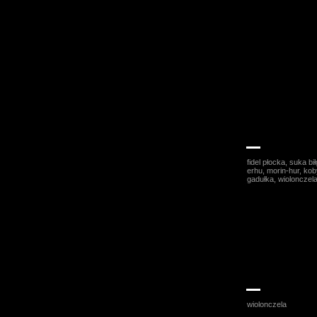
Maria Pomian
fidel płocka, suka bi
erhu, morin-hur, kob
gadułka, wiolonczela
Katarzyna Ka
wiolonczela