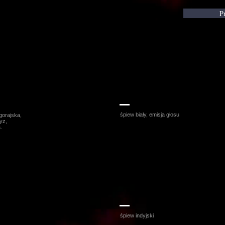
Pr
owska
Karolina Skrzyńska
śpiew biały, emisja głosu
łgorajska,
yz,
.
mer
Michał Rudaś
śpiew indyjski