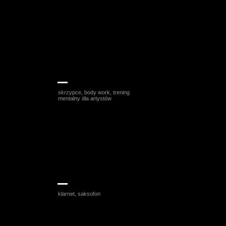
Joanna Kaniewska
skrzypce, body work, trening
mentalny dla artystów
Przemysław Skałuba
klarnet, saksofon