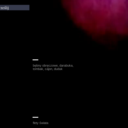
ześlij
Wojciech Lubertowicz
bębny obręczowe, darabuka,
tombak, cajon, duduk
Katarzyna Gacek - Duda
flety świata