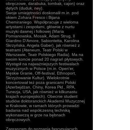
obręczowe, darabuka, tombak, cajon) oraz
dętych (duduk, ney).
Swoje umiejętności doskonalił m.in. pod
okiem Zohara Fresco i Bijana
Chemiraniego. Współpracuje z wieloma
artystami i zespołami, głównie z nurtu
muzyki dawnej i folkowej (Maria
Pomianowska, Mosaik, Adam Strug, Il
Giardino D'Amore, Sabiontetta, Karolina
Skrzyńska, Angela Gaber), jak również z
teatrami (Ateneum, Teatr Polski w
Warszawie, Teatr Polskiego Radia). Ma na
swoim koncie ponad 20 nagrań płytowych.
Wystąpił na najważniejszych festiwalach
muzycznych w Polsce (m.in. Open'er,
Męskie Granie, Off-festival, Ethnoport,
Skrzyżowanie Kultur). Wielokrotnie
koncertował też poza granicami Polski
(Azerbejdżan, Chiny, Korea Płd., RPA,
Tunezja, USA, jak również w kilkunastu
krajach europejskich).
Obecnie student
studiów doktoranckich Akademii Muzycznej
w Krakowie, w ramach których prowadzi
badania nad współczesną techniką
wykonawczą w grze na bębnach
obręczowych.
Zapraszam do poznania fascynujących