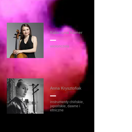
Katarzyna Kamer
wiolonczela
Anna Krysztofiak
instrumenty chińskie,
japońskie, dawne i
etniczne