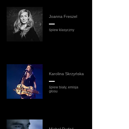
Joanna Freszel
śpiew klasyczny
Karolina Skrzyńska
śpiew biały, emisja
głosu