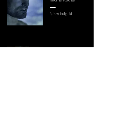
Michał Rudaś
śpiew indyjski
Bart Pałyga
wiolonczela
elektryczna, fidele
kolanowe Europy i
Azji, śpiew alikwotowy,
drumla, improwizacja,
aranżacja.
Richard Berkeley