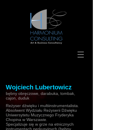
Wojciech Lubertowicz
bębny obręczowe, darabuka, tombak,
cajon, duduk
Reżyser dźwięku i multiinstrumentalista.
Absolwent Wydziału Reżyserii Dźwięku
Uniwersytetu Muzycznego Fryderyka
Chopina w Warszawie.
Specjalizuje się w grze na etnicznych
instrumentach perkusyjnych (bębny