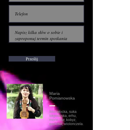
Prześlij
Maria
Pomianowska
fidel płocka, suka
biłgorajska, erhu,
morin-hur, kobyz,
gadułka, wiolonczela.