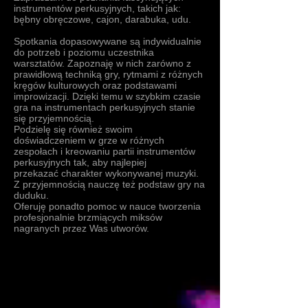
instrumentów perkusyjnych, takich jak:
bębny obręczowe, cajon, darabuka, udu.
Spotkania dopasowywane są indywidualnie
do potrzeb i poziomu uczestnika
warsztatów. Zapoznaję w nich zarówno z
prawidłową techniką gry, rytmami z różnych
kręgów kulturowych oraz podstawami
improwizacji. Dzięki temu w szybkim czasie
gra na instrumentach perkusyjnych stanie
się przyjemnością.
Podzielę się również swoim
doświadczeniem w grze w różnych
zespołach i kreowaniu partii instrumentów
perkusyjnych tak, aby najlepiej
przekazać charakter wykonywanej muzyki.
Z przyjemnością nauczę też podstaw gry na
duduku.
Oferuję ponadto pomoc w nauce tworzenia
profesjonalnie brzmiących miksów
nagranych przez Was utworów.